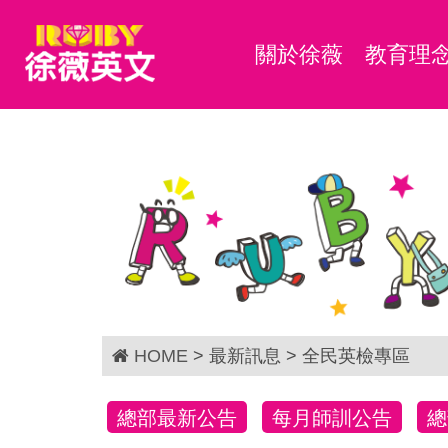
關於徐薇
教育理
HOME
> 最新訊息 > 全民英檢專區
總部最新公告
每月師訓公告
總