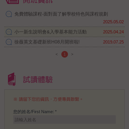
放中！
https://forms.gle/Bs5KLz7JvEFyj5wq6
免費體驗課程-面對面了解學校特色與課程規劃
2025.05.02
#小一新生說明會
#限定限定限定
#家長熱烈
參與
#下一場5月24日
#入學準備從現在開
小一新生說明會&入學基本能力活動
2025.04.24
始
#徐薇英文
#安親班
#立進分校
#英文班
徐薇英文基礎新班H08月開班啦!
2019.07.25
<
1
>
試讀體驗
※ 請留下您的資訊，方便專員聯繫。
您的姓名/First Name: *