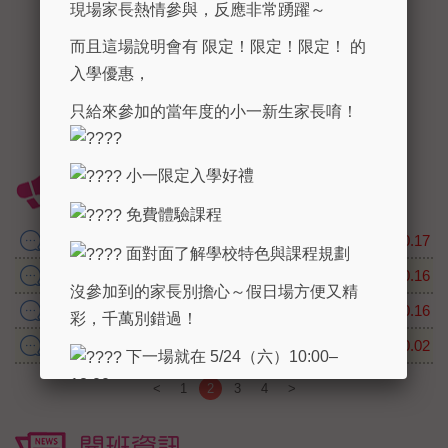
現場家長熱情參與，反應非常踴躍～
而且這場說明會有 限定！限定！限定！ 的
入學優惠，
只給來參加的當年度的小一新生家長唷！
小一限定入學好禮
最新消息
免費體驗課程
2017.10月慶生會
2017.10.17
面對面了解學校特色與課程規劃
2017同安同德國小運動會花絮
2017.10.16
沒參加到的家長別擔心～假日場方便又精
2017萬聖節踩街活動即將開始!
2017.10.16
彩，千萬別錯過！
單字王大賽成功!!!
2017.10.02
下一場就在 5/24（六）10:00–
12:00，
<
1
2
3
4
>
歡迎私訊或點擊報名連結，名額開
開班資訊