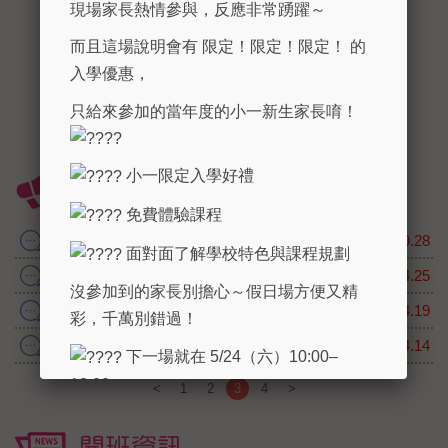
現場家長熱情參與，反應非常踴躍～
而且這場說明會有 限定！限定！限定！ 的
入學優惠，
只給來參加的當年度的小一新生家長唷！
小一限定入學好禮
最新消息
免費體驗課程
作文班熱烈招生中
2017.09.28
面對面了解學校特色與課程規劃
106年1-4月慶生會
2017.04.25
沒參加到的家長別擔心～假日場方便又精
4/22(六)小一說明會
2017.04.19
彩，千萬別錯過！
106年小一正音班開始報名
2017.04.14
下一場就在 5/24（六）10:00–
12:00，
<
1
2
3
4
>
歡迎私訊或點擊報名連結，名額開
開班資訊