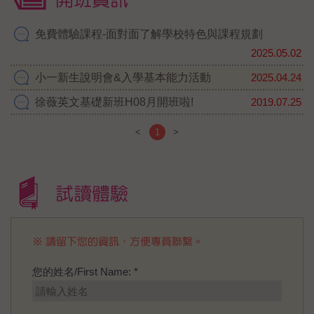
放中！
https://forms.gle/Bs5KLz7JvEFyj5wq6
免費體驗課程-面對面了解學校特色與課程規劃
2025.05.02
#小一新生說明會
#限定限定限定
#家長熱烈
參與
#下一場5月24日
#入學準備從現在開
小一新生說明會&入學基本能力活動
2025.04.24
始
#徐薇英文
#安親班
#立進分校
#英文班
徐薇英文基礎新班H08月開班啦!
2019.07.25
<
1
>
試讀體驗
※ 請留下您的資訊，方便專員聯繫。
您的姓名/First Name: *